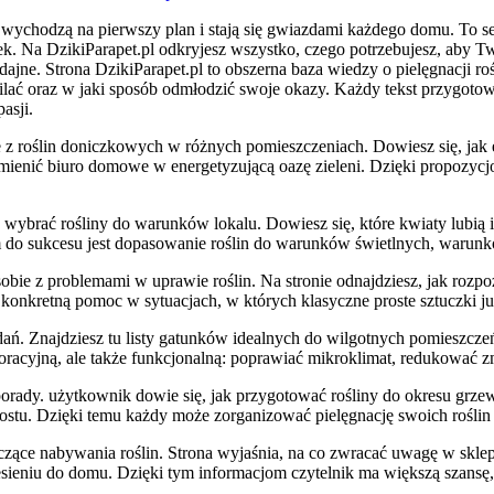
e wychodzą na pierwszy plan i stają się gwiazdami każdego domu. To s
wek. Na DzikiParapet.pl odkryjesz wszystko, czego potrzebujesz, aby 
ajne. Strona DzikiParapet.pl to obszerna baza wiedzy o pielęgnacji ro
lać oraz w jaki sposób odmłodzić swoje okazy. Każdy tekst przygotowa
asji.
 z roślin doniczkowych w różnych pomieszczeniach. Dowiesz się, jak e
amienić biuro domowe w energetyzującą oazę zieleni. Dzięki propozycj
k wybrać rośliny do warunków lokalu. Dowiesz się, które kwiaty lubią i
em do sukcesu jest dopasowanie roślin do warunków świetlnych, war
sobie z problemami w uprawie roślin. Na stronie odnajdziesz, jak rozpo
e konkretną pomoc w sytuacjach, w których klasyczne proste sztuczki ju
dań. Znajdziesz tu listy gatunków idealnych do wilgotnych pomieszczeń
koracyjną, ale także funkcjonalną: poprawiać mikroklimat, redukować 
porady. użytkownik dowie się, jak przygotować rośliny do okresu grze
stu. Dzięki temu każdy może zorganizować pielęgnację swoich roślin 
zące nabywania roślin. Strona wyjaśnia, na co zwracać uwagę w sklep
niesieniu do domu. Dzięki tym informacjom czytelnik ma większą szans