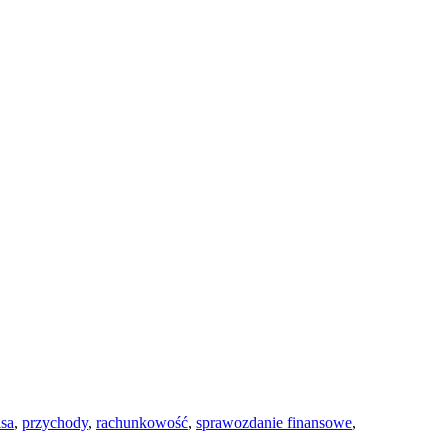
isa
,
przychody
,
rachunkowość
,
sprawozdanie finansowe
,