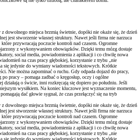
oniczkowe są nie tylko ozdobą, ale charakterem domu.
 z dowolnego miejsca brzmią świetnie, dopóki nie okaże się, że dzień
jest stworzenie własnej struktury. Nawet jeśli firma nie narzuca
ki, które przywracają poczucie kontroli nad czasem. Ogromne
e kojarzony z wykonywaniem obowiązków. Dzięki temu mózg dostaje
tory, social media, powiadomienia z aplikacji i co chwilę nowa
wiadomień na czas pracy głębokiej, korzystanie z trybu „nie
cza się jedynie do wymiany wiadomości tekstowych. Krótkie
ości. Nie można zapominać o ruchu. Gdy odpada dojazd do pracy,
g po pracy – pomaga zadbać o kręgosłup, oczy i ogólne
iałają o świcie, inni rozkręcają się dopiero po południu. Jeśli
jmniejszym wysiłkiem. Na koniec kluczowe jest wyznaczenie momentu,
pomagają dać głowie sygnał, że czas przełączyć się na tryb
 z dowolnego miejsca brzmią świetnie, dopóki nie okaże się, że dzień
jest stworzenie własnej struktury. Nawet jeśli firma nie narzuca
ki, które przywracają poczucie kontroli nad czasem. Ogromne
e kojarzony z wykonywaniem obowiązków. Dzięki temu mózg dostaje
tory, social media, powiadomienia z aplikacji i co chwilę nowa
wiadomień na czas pracy głębokiej, korzystanie z trybu „nie
cza się jedynie do wymiany wiadomości tekstowych. Krótkie