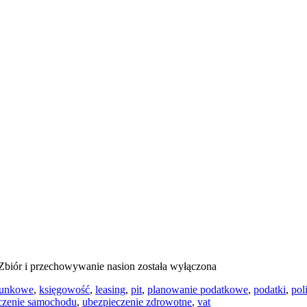
Zbiór i przechowywanie nasion
została wyłączona
hunkowe
,
księgowość
,
leasing
,
pit
,
planowanie podatkowe
,
podatki
,
pol
czenie samochodu
,
ubezpieczenie zdrowotne
,
vat