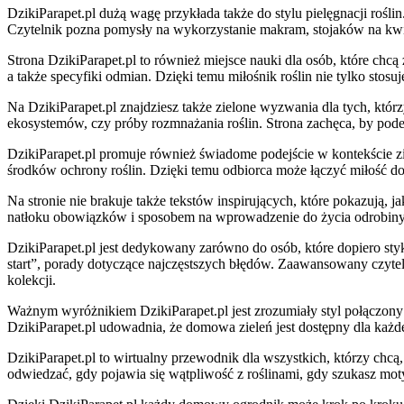
DzikiParapet.pl dużą wagę przykłada także do stylu pielęgnacji roślin
Czytelnik pozna pomysły na wykorzystanie makram, stojaków na kwiat
Strona DzikiParapet.pl to również miejsce nauki dla osób, które chc
a także specyfiki odmian. Dzięki temu miłośnik roślin nie tylko stosu
Na DzikiParapet.pl znajdziesz także zielone wyzwania dla tych, kt
ekosystemów, czy próby rozmnażania roślin. Strona zachęca, by podej
DzikiParapet.pl promuje również świadome podejście w kontekście 
środków ochrony roślin. Dzięki temu odbiorca może łączyć miłość do
Na stronie nie brakuje także tekstów inspirujących, które pokazują, 
natłoku obowiązków i sposobem na wprowadzenie do życia odrobiny ba
DzikiParapet.pl jest dedykowany zarówno do osób, które dopiero styka
start”, porady dotyczące najczęstszych błędów. Zaawansowany czyteln
kolekcji.
Ważnym wyróżnikiem DzikiParapet.pl jest zrozumiały styl połączony z
DzikiParapet.pl udowadnia, że domowa zieleń jest dostępny dla każd
DzikiParapet.pl to wirtualny przewodnik dla wszystkich, którzy chcą
odwiedzać, gdy pojawia się wątpliwość z roślinami, gdy szukasz mot