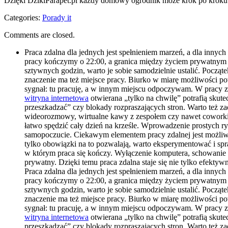
Dzięki DzikiParapet.pl każdy domowy ogrodnik może krok po kroku z
Categories:
Porady it
Comments are closed.
Praca zdalna dla jednych jest spełnieniem marzeń, a dla innyc
pracy kończymy o 22:00, a granica między życiem prywatnym a 
sztywnych godzin, warto je sobie samodzielnie ustalić. Począte
znaczenie ma też miejsce pracy. Biurko w miarę możliwości p
sygnał: tu pracuję, a w innym miejscu odpoczywam. W pracy zd
witryna internetowa
otwierana „tylko na chwilę” potrafią skute
przeszkadzać” czy blokady rozpraszających stron. Warto też z
wideorozmowy, wirtualne kawy z zespołem czy nawet coworking
łatwo spędzić cały dzień na krześle. Wprowadzenie prostych r
samopoczucie. Ciekawym elementem pracy zdalnej jest możliwość
tylko obowiązki na to pozwalają, warto eksperymentować i sp
w którym praca się kończy. Wyłączenie komputera, schowanie la
prywatny. Dzięki temu praca zdalna staje się nie tylko efektywn
Praca zdalna dla jednych jest spełnieniem marzeń, a dla innyc
pracy kończymy o 22:00, a granica między życiem prywatnym a 
sztywnych godzin, warto je sobie samodzielnie ustalić. Począte
znaczenie ma też miejsce pracy. Biurko w miarę możliwości p
sygnał: tu pracuję, a w innym miejscu odpoczywam. W pracy zd
witryna internetowa
otwierana „tylko na chwilę” potrafią skute
przeszkadzać” czy blokady rozpraszających stron. Warto też z