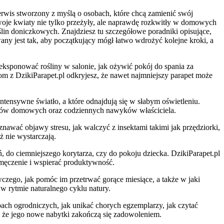
erwis stworzony z myślą o osobach, które chcą zamienić swój
Twoje kwiaty nie tylko przeżyły, ale naprawdę rozkwitły w domowych
ślin doniczkowych. Znajdziesz tu szczegółowe poradniki opisujące,
ny jest tak, aby początkujący mógł łatwo wdrożyć kolejne kroki, a
ksponować rośliny w salonie, jak ożywić pokój do spania za
om z DzikiParapet.pl odkryjesz, że nawet najmniejszy parapet może
ntensywne światło, a które odnajdują się w słabym oświetleniu.
unków domowych oraz codziennych nawyków właściciela.
znawać objawy stresu, jak walczyć z insektami takimi jak przędziorki,
ż nie wystarczają.
, do ciemniejszego korytarza, czy do pokoju dziecka. DzikiParapet.pl
zmęczenie i wspierać produktywność.
wczego, jak pomóc im przetrwać gorące miesiące, a także w jaki
w rytmie naturalnego cyklu natury.
ach ogrodniczych, jak unikać chorych egzemplarzy, jak czytać
ę, że jego nowe nabytki zakończą się zadowoleniem.