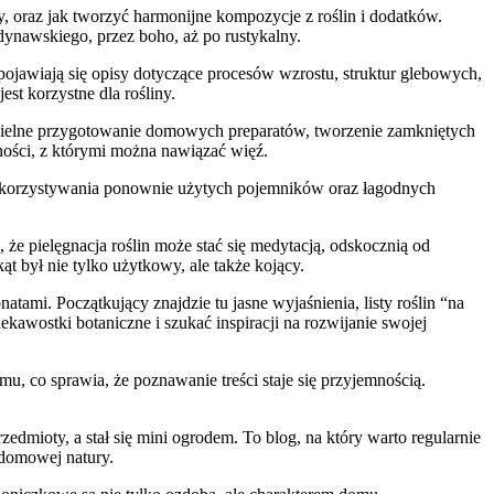
ory, oraz jak tworzyć harmonijne kompozycje z roślin i dodatków.
dynawskiego, przez boho, aż po rustykalny.
 pojawiają się opisy dotyczące procesów wzrostu, struktur glebowych,
est korzystne dla rośliny.
odzielne przygotowanie domowych preparatów, tworzenie zamkniętych
nności, z którymi można nawiązać więź.
wykorzystywania ponownie użytych pojemników oraz łagodnych
 że pielęgnacja roślin może stać się medytacją, odskocznią od
 był nie tylko użytkowy, ale także kojący.
tami. Początkujący znajdzie tu jasne wyjaśnienia, listy roślin “na
kawostki botaniczne i szukać inspiracji na rozwijanie swojej
u, co sprawia, że poznawanie treści staje się przyjemnością.
edmioty, a stał się mini ogrodem. To blog, na który warto regularnie
 domowej natury.