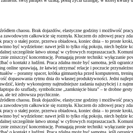
amienić swój parapet w dziką, pełną życia dżunglę, w której kwiaty d
h źródłem chaosu. Brak dojazdów, elastyczne godziny i możliwość pracy
zawodowym całkowicie się rozmyła. Kluczem do zdrowej pracy zdalnej 
k pracy o stałej porze, przerwa obiadowa, koniec dnia – to proste kro
owinno być wydzielone: nawet jeśli to tylko róg pokoju, niech będzi
alnej szczególnie łatwo utonąć w cyfrowych rozpraszaczach. Komunika
cznie zniszczyć koncentrację. Pomagają proste techniki: wyłączanie po
adbać o kontakt z ludźmi. Praca zdalna może być samotna, jeśli ograni
 online sprawiają, że łatwiej utrzymać relacje i poczucie przynależn
ytuałów – poranny spacer, krótka gimnastyka przed komputerem, trenin
 dopasowania rytmu dnia do własnej produktywności. Jedni najlepiej dz
rawdzić, kiedy wykonujemy najtrudniejsze zadania najszybciej i z na
ptopa do szuflady, symboliczne „zamknięcie biura” – te drobne gesty 
a, ale też zdrowsza psychicznie.
h źródłem chaosu. Brak dojazdów, elastyczne godziny i możliwość pracy
zawodowym całkowicie się rozmyła. Kluczem do zdrowej pracy zdalnej 
k pracy o stałej porze, przerwa obiadowa, koniec dnia – to proste kro
owinno być wydzielone: nawet jeśli to tylko róg pokoju, niech będzi
alnej szczególnie łatwo utonąć w cyfrowych rozpraszaczach. Komunika
cznie zniszczyć koncentrację. Pomagają proste techniki: wyłączanie po
adbać o kontakt z ludźmi. Praca zdalna może być samotna, jeśli ograni