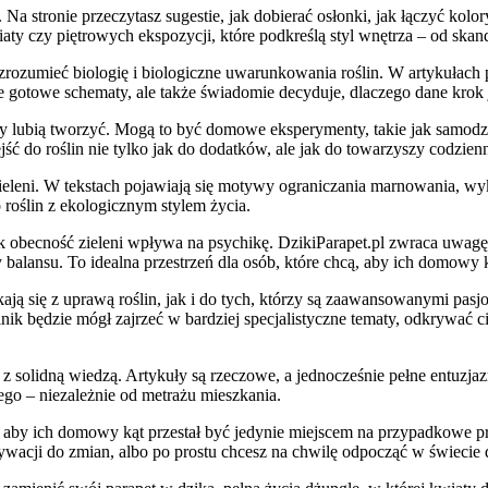
. Na stronie przeczytasz sugestie, jak dobierać osłonki, jak łączyć kol
y czy piętrowych ekspozycji, które podkreślą styl wnętrza – od skan
ą zrozumieć biologię i biologiczne uwarunkowania roślin. W artykułach
je gotowe schematy, ale także świadomie decyduje, dlaczego dane krok j
órzy lubią tworzyć. Mogą to być domowe eksperymenty, takie jak sam
ść do roślin nie tylko jak do dodatków, ale jak do towarzyszy codzie
zieleni. W tekstach pojawiają się motywy ograniczania marnowania, 
 roślin z ekologicznym stylem życia.
jak obecność zieleni wpływa na psychikę. DzikiParapet.pl zwraca uwagę,
lansu. To idealna przestrzeń dla osób, które chcą, aby ich domowy kąt
ją się z uprawą roślin, jak i do tych, którzy są zaawansowanymi pasjona
ik będzie mógł zajrzeć w bardziej specjalistyczne tematy, odkrywać cie
 solidną wiedzą. Artykuły są rzeczowe, a jednocześnie pełne entuzjazm
ego – niezależnie od metrażu mieszkania.
, aby ich domowy kąt przestał być jedynie miejscem na przypadkowe prz
ywacji do zmian, albo po prostu chcesz na chwilę odpocząć w świecie