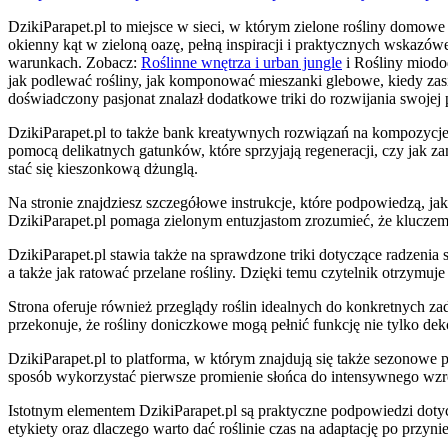
DzikiParapet.pl to miejsce w sieci, w którym zielone rośliny domow
okienny kąt w zieloną oazę, pełną inspiracji i praktycznych wskazó
warunkach. Zobacz:
Roślinne wnętrza i urban jungle
i Rośliny miodod
jak podlewać rośliny, jak komponować mieszanki glebowe, kiedy zasi
doświadczony pasjonat znalazł dodatkowe triki do rozwijania swojej p
DzikiParapet.pl to także bank kreatywnych rozwiązań na kompozycje
pomocą delikatnych gatunków, które sprzyjają regeneracji, czy jak z
stać się kieszonkową dżunglą.
Na stronie znajdziesz szczegółowe instrukcje, które podpowiedzą, ja
DzikiParapet.pl pomaga zielonym entuzjastom zrozumieć, że klucz
DzikiParapet.pl stawia także na sprawdzone triki dotyczące radzenia 
a także jak ratować przelane rośliny. Dzięki temu czytelnik otrzymuj
Strona oferuje również przeglądy roślin idealnych do konkretnych za
przekonuje, że rośliny doniczkowe mogą pełnić funkcję nie tylko de
DzikiParapet.pl to platforma, w którym znajdują się także sezonowe 
sposób wykorzystać pierwsze promienie słońca do intensywnego wzro
Istotnym elementem DzikiParapet.pl są praktyczne podpowiedzi dotyc
etykiety oraz dlaczego warto dać roślinie czas na adaptację po przy