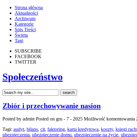
Strona główna
Aktualności
Archiwum
Kategorie
Spis Treści
Świeta
Tagi
SUBSCRIBE
FACEBOOK
TWITTER
Społeczeństwo
Zbiór i przechowywanie nasion
Posted by admin
Posted on gru - 7 - 2025
Możliwość komentowania
Tagi:
audyt
,
bilans
,
cit
,
faktoring
,
karta kredytowa
,
koszty
,
księgi rac
ubezpieczenia
,
ubezpieczenie domu
,
ubezpieczenie na życie
,
ubezpie