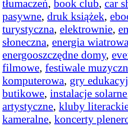
tłumaczeń
,
book club
,
car s
pasywne
,
druk książek
,
ebo
turystyczna
,
elektrownie
,
en
słoneczna
,
energia wiatrow
energooszczędne domy
,
eve
filmowe
,
festiwale muzycz
komputerowa
,
gry edukacyj
butikowe
,
instalacje solarne
artystyczne
,
kluby literacki
kameralne
,
koncerty plene