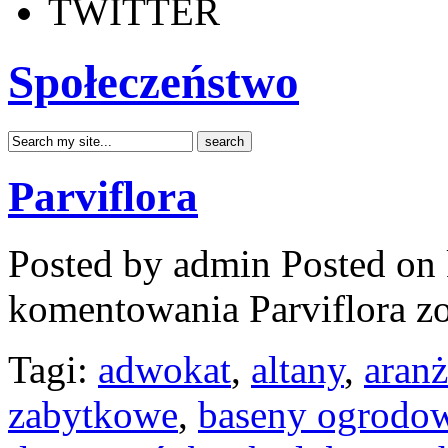
TWITTER
Społeczeństwo
Parviflora
Posted by admin
Posted on 
komentowania
Parviflora
zo
Tagi:
adwokat
,
altany
,
aran
zabytkowe
,
baseny ogrodo