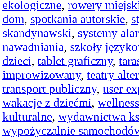
ekologiczne
,
rowery miejsk
dom
,
spotkania autorskie
,
s
skandynawski
,
systemy al
nawadniania
,
szkoły język
dzieci
,
tablet graficzny
,
tar
improwizowany
,
teatry alt
transport publiczny
,
user ex
wakacje z dziećmi
,
wellness
kulturalne
,
wydawnictwa k
wypożyczalnie samochodó