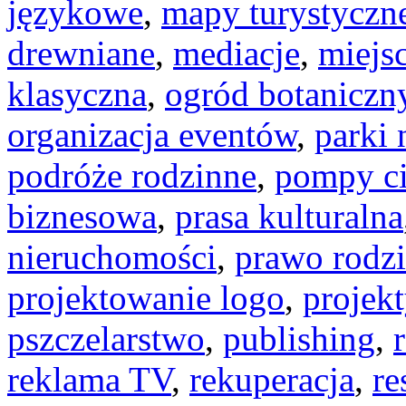
językowe
,
mapy turystyczn
drewniane
,
mediacje
,
miejs
klasyczna
,
ogród botaniczn
organizacja eventów
,
parki
podróże rodzinne
,
pompy ci
biznesowa
,
prasa kulturalna
nieruchomości
,
prawo rodz
projektowanie logo
,
projek
pszczelarstwo
,
publishing
,
reklama TV
,
rekuperacja
,
re