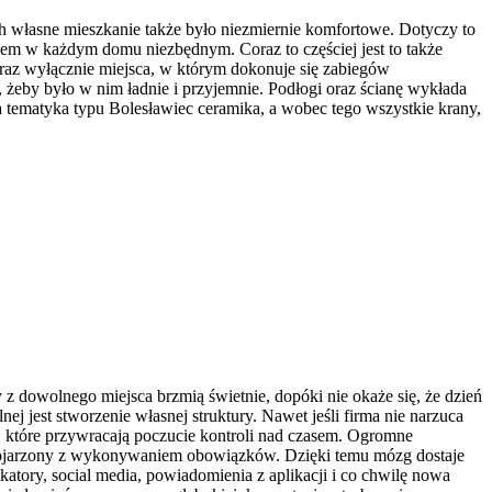
ch własne mieszkanie także było niezmiernie komfortowe. Dotyczy to
eniem w każdym domu niezbędnym. Coraz to częściej jest to także
 oraz wyłącznie miejsca, w którym dokonuje się zabiegów
 żeby było w nim ładnie i przyjemnie. Podłogi oraz ścianę wykłada
a tematyka typu Bolesławiec ceramika, a wobec tego wszystkie krany,
 z dowolnego miejsca brzmią świetnie, dopóki nie okaże się, że dzień
jest stworzenie własnej struktury. Nawet jeśli firma nie narzuca
ki, które przywracają poczucie kontroli nad czasem. Ogromne
e kojarzony z wykonywaniem obowiązków. Dzięki temu mózg dostaje
tory, social media, powiadomienia z aplikacji i co chwilę nowa