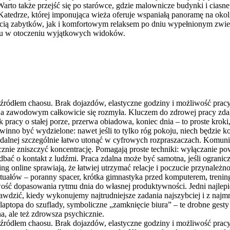
rto także przejść się po starówce, gdzie malownicze budynki i ciasne
tedrze, której imponująca wieża oferuje wspaniałą panoramę na okoli
kością zabytków, jak i komfortowym relaksem po dniu wypełnionym zwie
ynku w otoczeniu wyjątkowych widoków.
h źródłem chaosu. Brak dojazdów, elastyczne godziny i możliwość pracy
zawodowym całkowicie się rozmyła. Kluczem do zdrowej pracy zdalnej 
k pracy o stałej porze, przerwa obiadowa, koniec dnia – to proste kro
owinno być wydzielone: nawet jeśli to tylko róg pokoju, niech będzi
alnej szczególnie łatwo utonąć w cyfrowych rozpraszaczach. Komunika
cznie zniszczyć koncentrację. Pomagają proste techniki: wyłączanie po
adbać o kontakt z ludźmi. Praca zdalna może być samotna, jeśli ograni
 online sprawiają, że łatwiej utrzymać relacje i poczucie przynależn
ytuałów – poranny spacer, krótka gimnastyka przed komputerem, trenin
 dopasowania rytmu dnia do własnej produktywności. Jedni najlepiej dz
rawdzić, kiedy wykonujemy najtrudniejsze zadania najszybciej i z na
ptopa do szuflady, symboliczne „zamknięcie biura” – te drobne gesty 
a, ale też zdrowsza psychicznie.
h źródłem chaosu. Brak dojazdów, elastyczne godziny i możliwość pracy