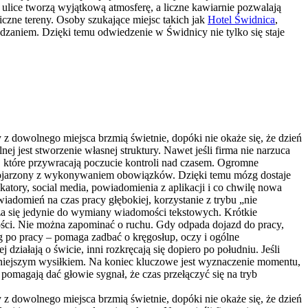
 ulice tworzą wyjątkową atmosferę, a liczne kawiarnie pozwalają
czne tereny. Osoby szukające miejsc takich jak
Hotel Świdnica
,
dzaniem. Dzięki temu odwiedzenie w Świdnicy nie tylko się staje
 z dowolnego miejsca brzmią świetnie, dopóki nie okaże się, że dzień
jest stworzenie własnej struktury. Nawet jeśli firma nie narzuca
ki, które przywracają poczucie kontroli nad czasem. Ogromne
e kojarzony z wykonywaniem obowiązków. Dzięki temu mózg dostaje
tory, social media, powiadomienia z aplikacji i co chwilę nowa
wiadomień na czas pracy głębokiej, korzystanie z trybu „nie
cza się jedynie do wymiany wiadomości tekstowych. Krótkie
ości. Nie można zapominać o ruchu. Gdy odpada dojazd do pracy,
g po pracy – pomaga zadbać o kręgosłup, oczy i ogólne
iałają o świcie, inni rozkręcają się dopiero po południu. Jeśli
jmniejszym wysiłkiem. Na koniec kluczowe jest wyznaczenie momentu,
pomagają dać głowie sygnał, że czas przełączyć się na tryb
 z dowolnego miejsca brzmią świetnie, dopóki nie okaże się, że dzień