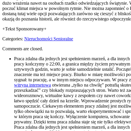
dużo wrażenia nawet na osobach rzadko odwiedzających świątynie. Wa
poczuć klimat miejsca w powolnym rytmie. Nie można zapomnieć o Ka
dostaną tutaj wiele opcji pozwalających zarówno się cieszyć z blis
okazją do poznania historii, ale również do rzeczywistego odpocz
+Tekst Sponsorowany+
Categories:
Nieruchomości Senioralne
Comments are closed.
Praca zdalna dla jednych jest spełnieniem marzeń, a dla innyc
pracy kończymy o 22:00, a granica między życiem prywatnym a 
sztywnych godzin, warto je sobie samodzielnie ustalić. Począte
znaczenie ma też miejsce pracy. Biurko w miarę możliwości p
sygnał: tu pracuję, a w innym miejscu odpoczywam. W pracy zd
witryna internetowa
otwierana „tylko na chwilę” potrafią skute
przeszkadzać” czy blokady rozpraszających stron. Warto też z
wideorozmowy, wirtualne kawy z zespołem czy nawet coworking
łatwo spędzić cały dzień na krześle. Wprowadzenie prostych r
samopoczucie. Ciekawym elementem pracy zdalnej jest możliwość
tylko obowiązki na to pozwalają, warto eksperymentować i sp
w którym praca się kończy. Wyłączenie komputera, schowanie la
prywatny. Dzięki temu praca zdalna staje się nie tylko efektywn
Praca zdalna dla jednych jest spełnieniem marzeń, a dla innyc