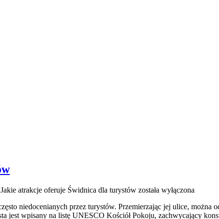
ów
a
Jakie atrakcje oferuje Świdnica dla turystów
została wyłączona
często niedocenianych przez turystów. Przemierzając jej ulice, można o
ta jest wpisany na listę UNESCO Kościół Pokoju, zachwycający konst