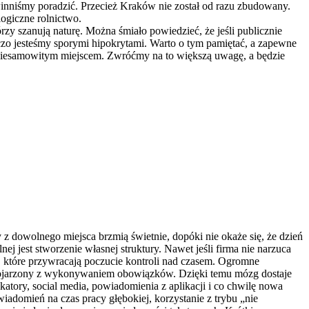
owinniśmy poradzić. Przecież Kraków nie został od razu zbudowany.
logiczne rolnictwo.
zy szanują naturę. Można śmiało powiedzieć, że jeśli publicznie
czo jesteśmy sporymi hipokrytami. Warto o tym pamiętać, a zapewne
t niesamowitym miejscem. Zwróćmy na to większą uwagę, a będzie
 z dowolnego miejsca brzmią świetnie, dopóki nie okaże się, że dzień
jest stworzenie własnej struktury. Nawet jeśli firma nie narzuca
ki, które przywracają poczucie kontroli nad czasem. Ogromne
e kojarzony z wykonywaniem obowiązków. Dzięki temu mózg dostaje
tory, social media, powiadomienia z aplikacji i co chwilę nowa
wiadomień na czas pracy głębokiej, korzystanie z trybu „nie