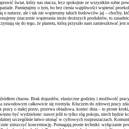
aprawić świat, który nas otacza, lecz spokojnie ze wszystkim sobie p
spaniale. Pamiętajmy o tym, bo bez cienia wątpliwości wspierać proeko
o naturze, ale i tak nie wspieramy takich hodowców jaj – choćby, któr
cjonujemy znaczenie wspierania może droższych produktów, to zasadni
zyniają się do tego, że planeta, którą przyszło nam zamieszkiwać jes
h źródłem chaosu. Brak dojazdów, elastyczne godziny i możliwość pracy
zawodowym całkowicie się rozmyła. Kluczem do zdrowej pracy zdalnej 
k pracy o stałej porze, przerwa obiadowa, koniec dnia – to proste kro
owinno być wydzielone: nawet jeśli to tylko róg pokoju, niech będzi
alnej szczególnie łatwo utonąć w cyfrowych rozpraszaczach. Komunika
cznie zniszczyć koncentrację. Pomagają proste techniki: wyłączanie po