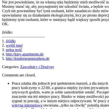
Nie jest powiedziane, że na własną rękę będziemy mieli możliwość n
Musimy starać się, aby przynajmniej nie szkodzić światu, a będzie w
Czyli nie powinniśmy być tymi osobami, które zasadniczo dużo mówią 
opowiadamy się za działaniami ekologicznymi, lecz po prostu depre
będziemy tymi osobami, które w mniejszy bądź większy sposób przyc
OK.
źródło:
———————————
1.
źródło
2.
wejdź tutaj
3.
pełna treść
4.
http://kiev-apartments.de
5.
http://kindergrammophon.de
Categories:
Zawodnicy i Drużyny
Comments are closed.
Praca zdalna dla jednych jest spełnieniem marzeń, a dla innyc
pracy kończymy o 22:00, a granica między życiem prywatnym a 
sztywnych godzin, warto je sobie samodzielnie ustalić. Począte
znaczenie ma też miejsce pracy. Biurko w miarę możliwości p
sygnał: tu pracuję, a w innym miejscu odpoczywam. W pracy zd
witryna internetowa
otwierana „tylko na chwilę” potrafią skute